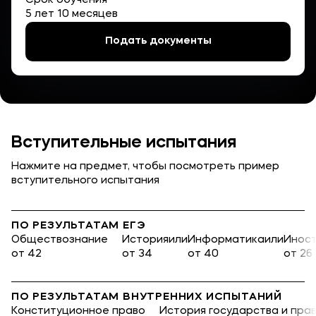
Срок обучения
Карьера
5 лет 10 месяцев
Подать документы
Приемная комиссия
+7 (8332) 37-53-22
+7 (8332) 37-47-04
Вступительные испытания
+7 (8332) 37-47-07
Нажмите на предмет, чтобы посмотреть пример
вступительного испытания
Полезное
ПО РЕЗУЛЬТАТАМ ЕГЭ
Обществознание
История
или
Информатика
или
Иност
Об образовательной организации
от 42
от 34
от 40
от 26
Банковские реквизиты
ПО РЕЗУЛЬТАТАМ ВНУТРЕННИХ ИСПЫТАНИЙ
Конституционное право
История государства и пра
Мы в соцсетях