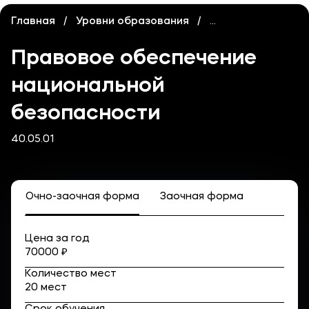
Карьера
Главная
Уровни образования
Высшее образов
Институт дополнительного образования
Правовое обеспечение
Уровни образования
национальной
Среднее профессиональное образование
безопасности
Высшее образование
40.05.01
Дополнительное образование
Медиа
Очно-заочная форма
Заочная форма
Объявления
Новости вуза
Цена за год
70000 ₽
Контакты
Количество мест
20 мест
Банковские реквизиты