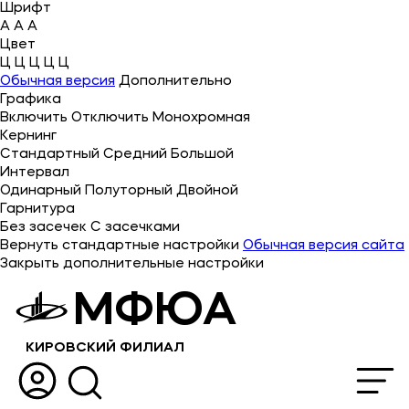
Шрифт
A
A
A
Цвет
Ц
Ц
Ц
Ц
Ц
Об университете
Обычная версия
Дополнительно
Графика
Лицензии и документы
Включить
Отключить
Монохромная
Сведения об образовательной организации
Кернинг
Стандартный
Средний
Большой
Абитуриенту
Интервал
Одинарный
Полуторный
Двойной
Кабинет-музей Я.Прозорова и истории меценатства
Гарнитура
Без засечек
С засечками
Наука
Вернуть стандартные настройки
Обычная версия сайта
Закрыть дополнительные настройки
Поступающим
МФЮА
Студентам
КИРОВСКИЙ ФИЛИАЛ
Выпускникам