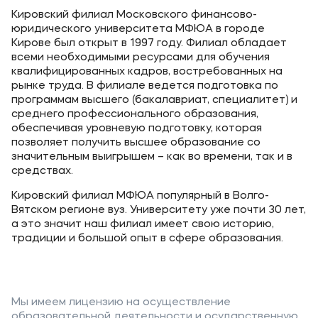
Карьера
Кировский филиал Московского финансово-
юридического университета МФЮА в городе
Институт дополнительного образования
Кирове был открыт в 1997 году. Филиал обладает
всеми необходимыми ресурсами для обучения
Уровни образования
квалифицированных кадров, востребованных на
рынке труда. В филиале ведется подготовка по
Среднее профессиональное образование
программам высшего (бакалавриат, специалитет) и
среднего профессионального образования,
Высшее образование
обеспечивая уровневую подготовку, которая
позволяет получить высшее образование со
Дополнительное образование
значительным выигрышем – как во времени, так и в
средствах.
Медиа
Кировский филиал МФЮА популярный в Волго-
Вятском регионе вуз. Университету уже почти 30 лет,
Объявления
а это значит наш филиал имеет свою историю,
традиции и большой опыт в сфере образования.
Новости вуза
Контакты
Мы имеем лицензию на осуществление
Банковские реквизиты
образовательной деятельности и осударственную