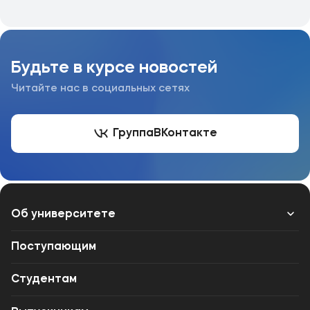
Будьте в курсе новостей
Читайте нас в социальных сетях
Группа
ВКонтакте
Об университете
Лицензии и документы
Поступающим
Сведения об образовательной организации
Студентам
Абитуриенту