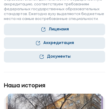
аккредитацию, соответствуем требованиям
Карьера
федеральных государственных образовательных
стандартов. Ежегодно вузу выделяются бюджетные
места на самые востребованные специальности.
Лицензия
Приемная комиссия
+7 (8332) 37-53-22
Аккредитация
+7 (8332) 37-47-04
+7 (8332) 37-47-07
Документы
Полезное
Наша история
Об образовательной организации
Банковские реквизиты