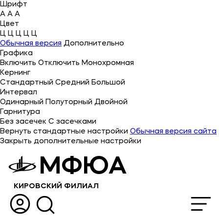
Шрифт
A
A
A
Цвет
Ц
Ц
Ц
Ц
Ц
Об университете
Обычная версия
Дополнительно
Графика
Лицензии и документы
Включить
Отключить
Монохромная
Сведения об образовательной организации
Кернинг
Стандартный
Средний
Большой
Абитуриенту
Интервал
Одинарный
Полуторный
Двойной
Кабинет-музей Я.Прозорова и истории меценатства
Гарнитура
Без засечек
С засечками
Наука
Вернуть стандартные настройки
Обычная версия сайта
Закрыть дополнительные настройки
Поступающим
МФЮА
Студентам
КИРОВСКИЙ ФИЛИАЛ
Выпускникам