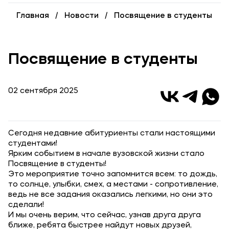
Карьера
Главная
Новости
Посвящение в студенты
Институт дополнительного образования
Уровни образования
Посвящение в студенты
Среднее профессиональное образование
Высшее образование
02 сентября 2025
Дополнительное образование
Сегодня недавние абитуриенты стали настоящими
Медиа
студентами!
Объявления
Ярким событием в начале вузовской жизни стало
Посвящение в студенты!
Новости вуза
Это мероприятие точно запомнится всем: то дождь,
то солнце, улыбки, смех, а местами - сопротивление,
ведь не все задания оказались легкими, но они это
Контакты
сделали!
И мы очень верим, что сейчас, узнав друга друга
Банковские реквизиты
ближе, ребята быстрее найдут новых друзей,