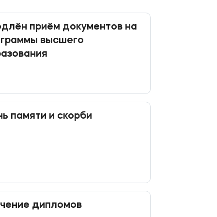
длён приём документов на
ограммы высшего
разования
ь памяти и скорби
учение дипломов