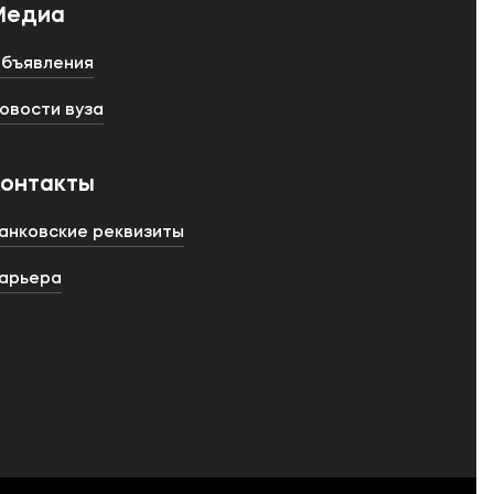
Медиа
бъявления
овости вуза
Контакты
анковские реквизиты
арьера