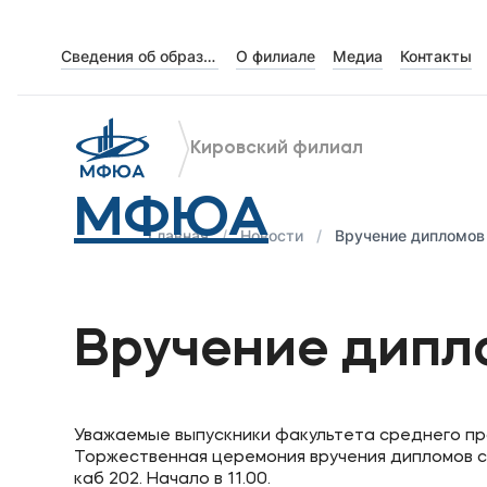
Сведения об образовательной организации
О филиале
Медиа
Контакты
Об университете
Лицензии и документы
Кировский филиал
Сведения об образовательной организации
МФЮА
Абитуриенту
Главная
Новости
Вручение дипломов
Кабинет-музей Я.Прозорова и истории мецена
Наука
Вручение дипл
Поступающим
Уважаемые выпускники факультета среднего п
Студентам
Торжественная церемония вручения дипломов сос
каб 202. Начало в 11.00.