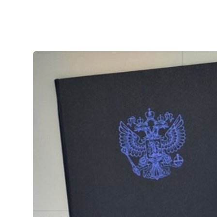
Приемная комиссия
Полезн
+7 (8332) 37-53-22
Об образ
+7 (8332) 37-47-04
+7 (8332) 37-47-07
Банковск