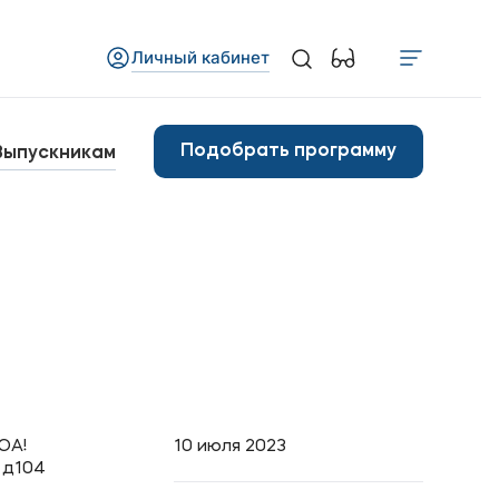
Личный кабинет
Медиа
бъявления
Подобрать программу
Выпускникам
овости вуза
Контакты
анковские реквизиты
арьера
ЮА!
10 июля 2023
 д104