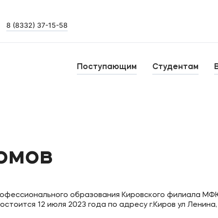
8 (8332) 37-15-58
Выпускникам
Карьера
О
Поступающим
Студентам
Институт дополнительного образования
Н
Уровни образования
тства
Среднее профессиональное образование
Б
омов
Высшее образование
К
Дополнительное образование
рофессионального образования Кировского филиала МФ
тоится 12 июля 2023 года по адресу г.Киров ул Ленина,