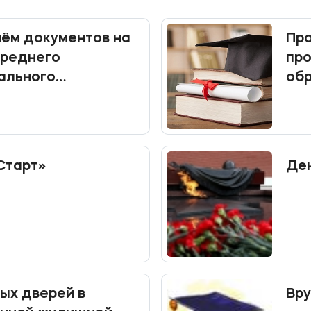
ём документов на
Про
среднего
пр
ального
об
я
Старт»
Ден
ых дверей в
Вр