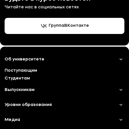
Читайте нас в социальных сетях
Группа
ВКонтакте
Об университете
Поступающим
Лицензии и документы
Студентам
Сведения об образовательной организации
Выпускникам
Абитуриенту
Карьера
Уровни образования
Кабинет-музей Я.Прозорова и истории меценатства
Институт дополнительного образования
Среднее профессиональное образование
Медиа
Наука