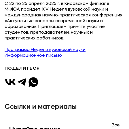
С 22 по 25 апреля 2025 г. в Кировском филиале
Карьера
МФЮА пройдет XIV Неделя вузовской науки и
международная научно-практическая конференция
«Актуальные вопросы современной науки и
образования». Приглашаем принять участие
студентов, преподавателей, научных и
Приемная комиссия
практических работников.
+7 (8332) 37-53-22
Программа Недели вузовской науки
+7 (8332) 37-47-04
Информационное письмо
+7 (8332) 37-47-07
ПОДЕЛИТЬСЯ
Полезное
Об образовательной организации
Ссылки и материалы
Банковские реквизиты
Все
Мы в соцсетях