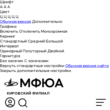
Шрифт
A
A
A
Цвет
Ц
Ц
Ц
Ц
Ц
Об университете
Обычная версия
Дополнительно
Графика
Лицензии и документы
Включить
Отключить
Монохромная
Сведения об образовательной организации
Кернинг
Стандартный
Средний
Большой
Абитуриенту
Интервал
Одинарный
Полуторный
Двойной
Кабинет-музей Я.Прозорова и истории меценатства
Гарнитура
Без засечек
С засечками
Наука
Вернуть стандартные настройки
Обычная версия сайта
Закрыть дополнительные настройки
Поступающим
МФЮА
Студентам
КИРОВСКИЙ ФИЛИАЛ
Выпускникам