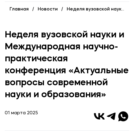
Карьера
Главная
Новости
Неделя вузовской науки и Международная научно-практическая конференция «Актуальные вопросы современной науки и образования»
Институт дополнительного образования
Уровни образования
Неделя вузовской науки и
Среднее профессиональное образование
Международная научно-
Высшее образование
практическая
Дополнительное образование
конференция «Актуальные
Медиа
вопросы современной
Объявления
науки и образования»
Новости вуза
01 марта 2025
Контакты
Банковские реквизиты