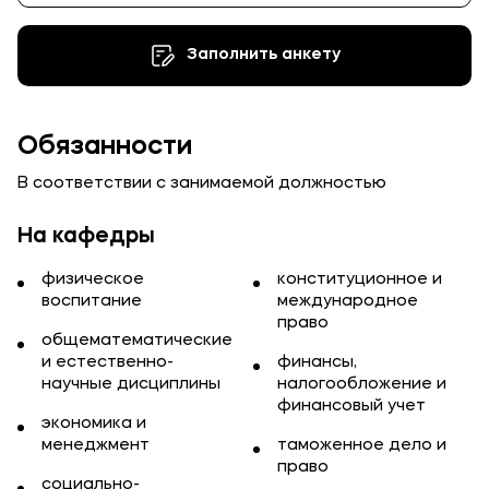
Карьера
Заполнить анкету
Приемная комиссия
Обязанности
+7 (8332) 37-53-22
В соответствии с занимаемой должностью
+7 (8332) 37-47-04
+7 (8332) 37-47-07
На кафедры
физическое
конституционное и
воспитание
международное
право
общематематические
Полезное
и естественно-
финансы,
Об образовательной организации
научные дисциплины
налогообложение и
финансовый учет
Банковские реквизиты
экономика и
менеджмент
таможенное дело и
право
социально-
Мы в соцсетях