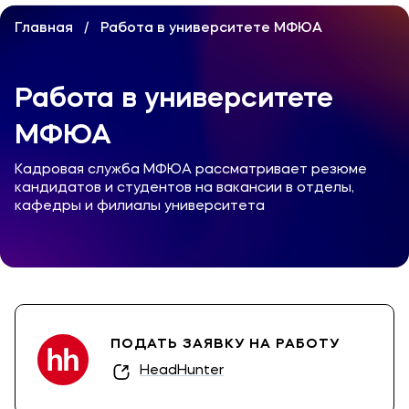
Карьера
Главная
Работа в университете МФЮА
Институт дополнительного образования
Уровни образования
Работа в универ­ситете
Среднее профессиональное образование
МФЮА
Высшее образование
Кадровая служба МФЮА рассматривает резюме
Дополнительное образование
кандидатов и студентов на вакансии в отделы,
кафедры и филиалы университета
Медиа
Объявления
Новости вуза
ПОДАТЬ ЗАЯВКУ НА РАБОТУ
Контакты
HeadHunter
Банковские реквизиты