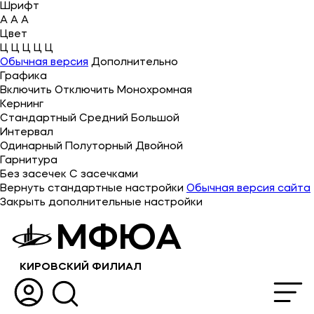
Шрифт
A
A
A
Цвет
Ц
Ц
Ц
Ц
Ц
Об университете
Обычная версия
Дополнительно
Графика
Лицензии и документы
Включить
Отключить
Монохромная
Сведения об образовательной организации
Кернинг
Стандартный
Средний
Большой
Абитуриенту
Интервал
Одинарный
Полуторный
Двойной
Кабинет-музей Я.Прозорова и истории меценатства
Гарнитура
Без засечек
С засечками
Наука
Вернуть стандартные настройки
Обычная версия сайта
Закрыть дополнительные настройки
Поступающим
МФЮА
Студентам
КИРОВСКИЙ ФИЛИАЛ
Выпускникам