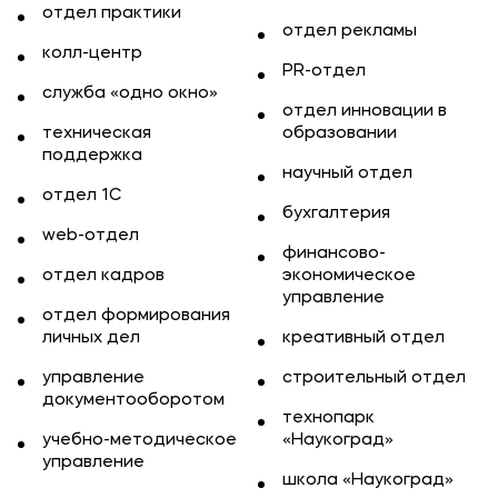
отдел практики
отдел рекламы
колл-центр
PR-отдел
служба «одно окно»
отдел инновации в
техническая
образовании
поддержка
научный отдел
отдел 1С
бухгалтерия
web-отдел
финансово-
отдел кадров
экономическое
управление
отдел формирования
личных дел
креативный отдел
управление
строительный отдел
документооборотом
технопарк
учебно-методическое
«Наукоград»
управление
школа «Наукоград»