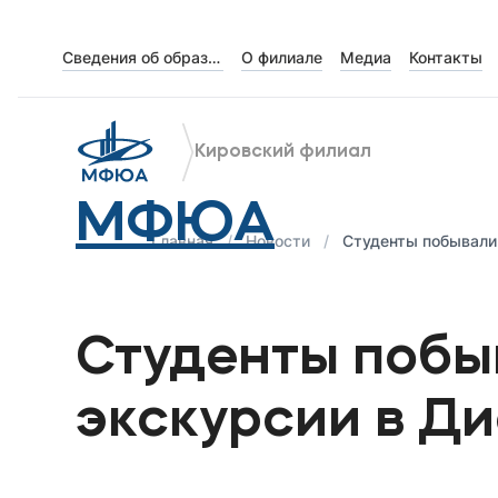
Сведения об образовательной организации
О филиале
Медиа
Контакты
Об университете
Лицензии и документы
Кировский филиал
Сведения об образовательной организации
МФЮА
Абитуриенту
Главная
Новости
Студенты побывали
Кабинет-музей Я.Прозорова и истории мецена
Наука
Студенты побы
Поступающим
экскурсии в Д
Студентам