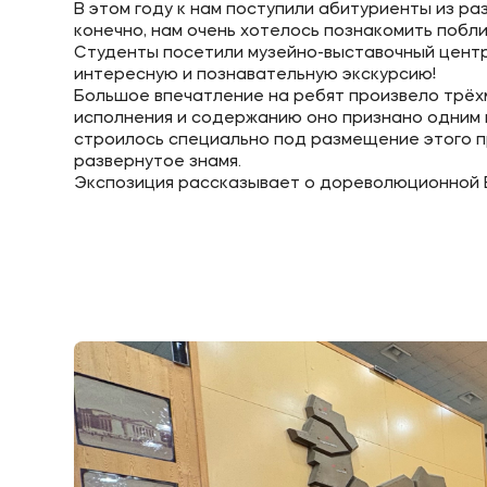
В этом году к нам поступили абитуриенты из ра
конечно, нам очень хотелось познакомить побл
Студенты посетили музейно-выставочный центр
интересную и познавательную экскурсию!
Приемная комиссия
Полезн
Большое впечатление на ребят произвело трёх
исполнения и содержанию оно признано одним и
строилось специально под размещение этого п
+7 (8332) 37-53-22
Об образ
развернутое знамя.
+7 (8332) 37-47-04
Экспозиция рассказывает о дореволюционной Вя
+7 (8332) 37-47-07
Банковск