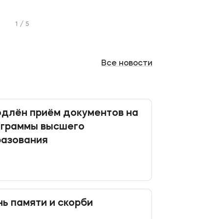
1 / 5
Все
новости
длён приём документов на
ограммы высшего
разования
ь памяти и скорби