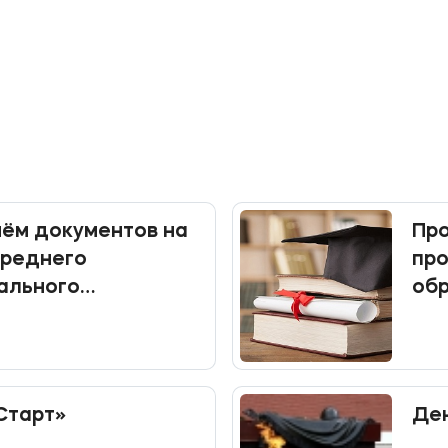
ём документов на
Про
среднего
пр
ального
об
я
Старт»
Ден