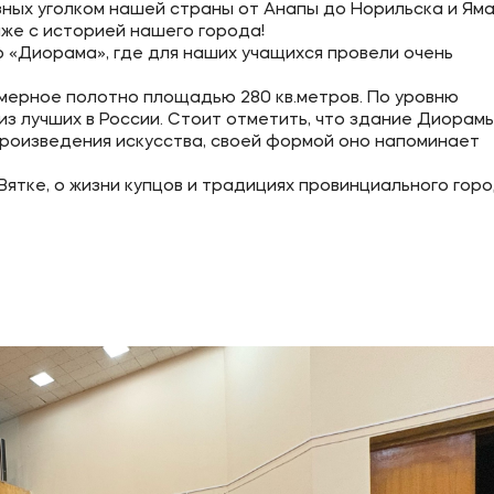
зных уголком нашей страны от Анапы до Норильска и Ямал
иже с историей нашего города!
 «Диорама», где для наших учащихся провели очень
ое
Мы в соцсетях
мерное полотно площадью 280 кв.метров. По уровню
з лучших в России. Стоит отметить, что здание Диорам
роизведения искусства, своей формой оно напоминает
овательной организации
тке, о жизни купцов и традициях провинциального горо
ие реквизиты