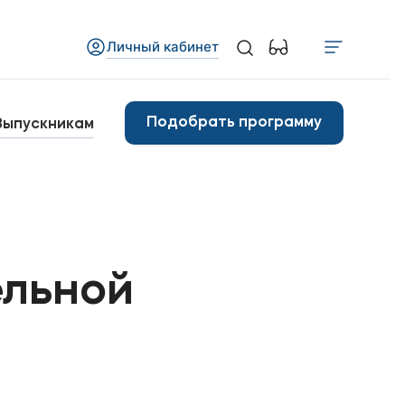
Личный кабинет
Медиа
бъявления
Подобрать программу
Выпускникам
овости вуза
Контакты
анковские реквизиты
ельной
арьера