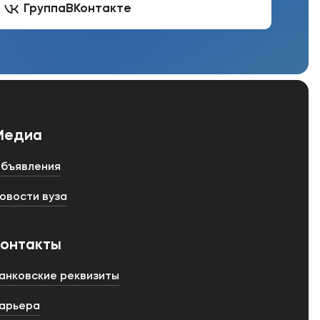
Группа
ВКонтакте
Медиа
бъявления
овости вуза
Контакты
анковские реквизиты
арьера