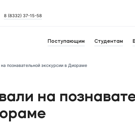
8 (8332) 37-15-58
Выпускникам
Карьера
О
Поступающим
Студентам
Институт дополнительного образования
Н
 на познавательной экскурсии в Диораме
Уровни образования
тства
Среднее профессиональное образование
Б
вали на познават
Высшее образование
К
Дополнительное образование
иораме