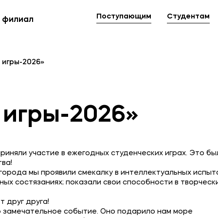
Поступающим
Студентам
 филиал
Мы в соцсетях
овательной организации
 игры-2026»
ие реквизиты
 игры-2026»
иняли участие в ежегодных студенческих играх. Это бы
тва!
города мы проявили смекалку в интеллектуальных испыт
ных состязаниях; показали свои способности в творческ
 друг друга!
о замечательное событие. Оно подарило нам море