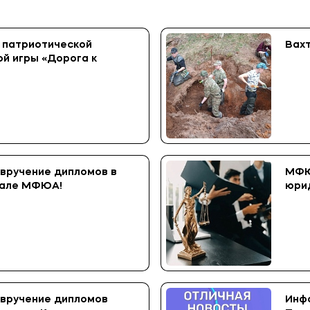
 патриотической
Вахт
ой игры «Дорога к
вручение дипломов в
МФЮ
иале МФЮА!
юри
вручение дипломов
Инфо