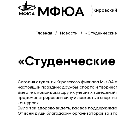
МФЮА
Кировский
Приемная комиссия
Полезное
+7 (8332) 37-53-22
Об образ
+7 (8332) 37-47-04
Главная
Новости
«Студенческие
+7 (8332) 37-47-07
Банковск
«Студенческие
Сегодня студенты Кировского филиала МФЮА пр
настоящий праздник дружбы, спорта и творчес
Вместе с командами других учебных заведений 
продемонстрировали силу и ловкость в спортив
конкурсах.
Было так здорово видеть, как все поддерживают
От всей души благодарим организаторов за эт