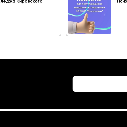
лледжа Кировского
Псих