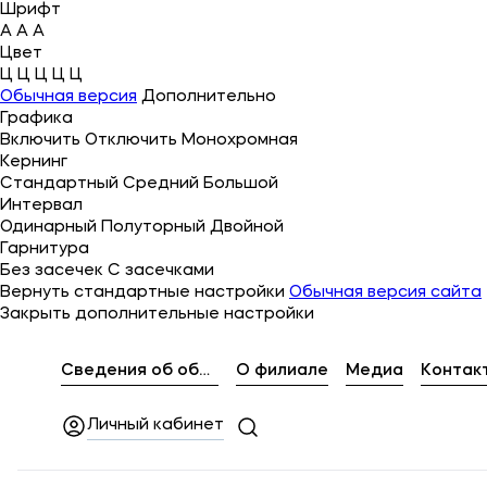
Шрифт
A
A
A
Цвет
Ц
Ц
Ц
Ц
Ц
Об университете
Обычная версия
Дополнительно
Графика
Лицензии и документы
Включить
Отключить
Монохромная
Кернинг
Сведения об образовательной организации
Стандартный
Средний
Большой
Интервал
Абитуриенту
Одинарный
Полуторный
Двойной
Гарнитура
Кабинет-музей Я.Прозорова и истории мецена
Без засечек
С засечками
Вернуть стандартные настройки
Обычная версия сайта
Наука
Закрыть дополнительные настройки
Поступающим
Сведения об образовательной организации
О филиале
Медиа
Контак
Личный кабинет
Студентам