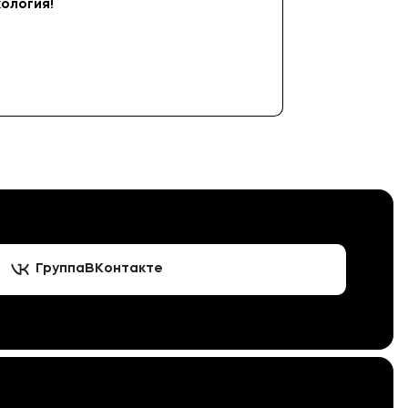
ология!
Группа
ВКонтакте