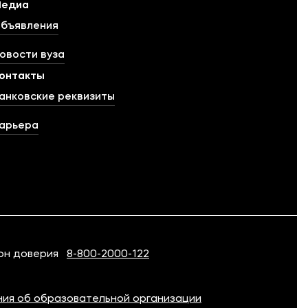
едиа
бъявления
овости вуза
онтакты
анковские реквизиты
арьера
он доверия
8-800-2000-122
ия об образовательной организации