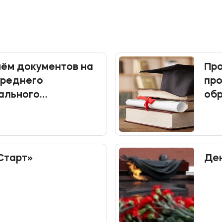
ём документов на
Про
среднего
пр
ального
об
я
Старт»
Ден