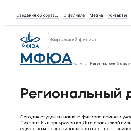
Сведения об образовательной организации
О филиале
Медиа
Контакты
Об университете
Лицензии и документы
Кировский филиал
Сведения об образовательной организации
МФЮА
Абитуриенту
Главная
Новости
Региональный дикт
Кабинет-музей Я.Прозорова и истории мецена
Наука
Региональный д
Поступающим
Сегодня студенты нашего филиала приняли учас
Студентам
Диктант был приурочен ко Дню славянской пись
единства многонационального народа Российск