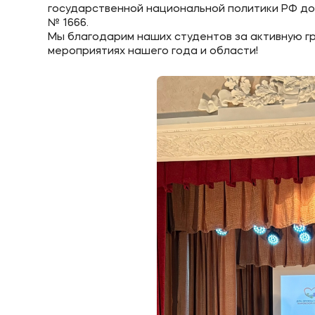
государственной национальной политики РФ до 
№ 1666.
Мы благодарим наших студентов за активную г
мероприятиях нашего года и области!
Приемная комиссия
Полезн
+7 (8332) 37-53-22
Об образ
+7 (8332) 37-47-04
+7 (8332) 37-47-07
Банковск