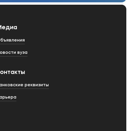
Медиа
бъявления
овости вуза
Контакты
анковские реквизиты
арьера