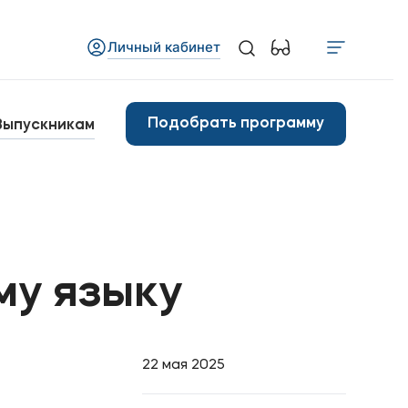
Личный кабинет
Медиа
бъявления
Подобрать программу
Выпускникам
овости вуза
Контакты
анковские реквизиты
му языку
арьера
22 мая 2025