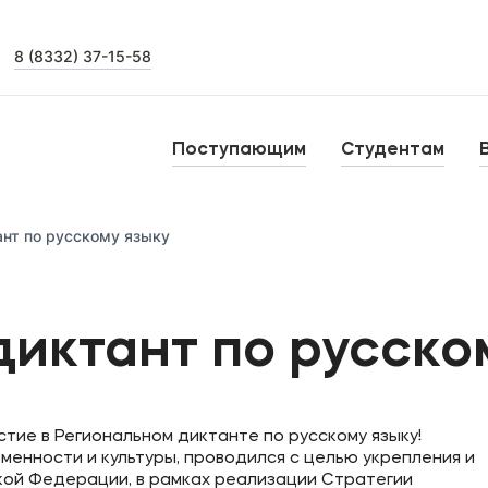
8 (8332) 37-15-58
Выпускникам
Карьера
О
Поступающим
Студентам
Институт дополнительного образования
Н
ант по русскому языку
Уровни образования
тства
Среднее профессиональное образование
Б
иктант по русско
Высшее образование
К
Дополнительное образование
тие в Региональном диктанте по русскому языку!
менности и культуры, проводился с целью укрепления и
ой Федерации, в рамках реализации Стратегии