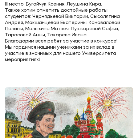
Карьера
III место: Бугайчук Ксения, Леушина Кира.
Также хотим отметить достойные работы
Институт дополнительного образования
студентов: Чернядьевой Виктории, Сысолятина
Андрея, Макшанцевой Екатерины; Коноваловой
Полины; Малыхина Матвея, Пушкаревой Софьи,
Уровни образования
Тарасовой Анны, Токарева Ивана.
Благодарим всех ребят за участие в конкурсе!
Среднее профессиональное образование
Мы гордимся нашими учениками за их вклад в
Высшее образование
участие в значимых для нашего Университета
мероприятиях!
Дополнительное образование
Медиа
Объявления
Новости вуза
Контакты
Банковские реквизиты