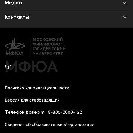
Институт дополнительного образования
Среднее профессиональное образование
Медиа
Высшее образование
Объявления
Контакты
Дополнительное образование
Новости вуза
Банковские реквизиты
Карьера
МФЮА
Политика конфиденциальности
Версия для слабовидящих
8-800-2000-122
Телефон доверия
Сведения об образовательной организации