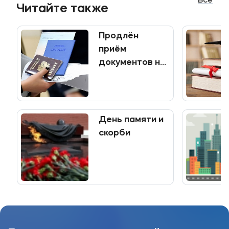
Все
Мы в соцсетях
Читайте также
Продлён
приём
Подобрать программу
документов на
программы
среднего
профессионального
образования
День памяти и
скорби