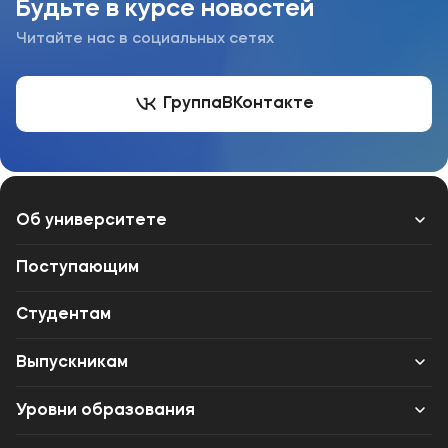
Будьте в курсе новостей
Читайте нас в социальных сетях
Группа
ВКонтакте
Об университете
Лицензии и документы
Поступающим
Сведения об образовательной организации
Студентам
Абитуриенту
Выпускникам
Кабинет-музей Я.Прозорова и истории меценатства
Карьера
Уровни образования
Наука