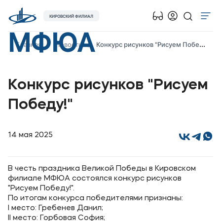
КИРОВСКИЙ ФИЛИАЛ
МФЮА
Об университете
Главная
Новости
Конкурс рисунков "Рисуем Победу!"
Лицензии и документы
Сведения об образовательной организации
Конкурс рисунков "Рисуем
Абитуриенту
Победу!"
Кабинет-музей Я.Прозорова и истории меценатства
Наука
14 мая 2025
Поступающим
В честь праздника Великой Победы в Кировском
филиале МФЮА состоялся конкурс рисунков
Студентам
"Рисуем Победу!".
По итогам конкурса победителями признаны:
Выпускникам
I место: Гребенев Данил;
II место: Горбовая София;