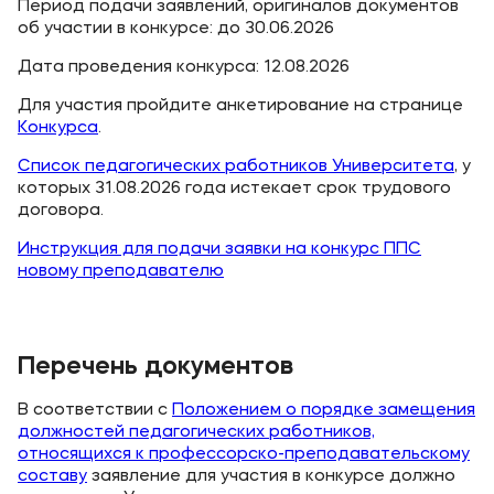
Период подачи заявлений, оригиналов документов
Карьера
об участии в конкурсе: до 30.06.2026
Дата проведения конкурса: 12.08.2026
Для участия пройдите анкетирование на странице
Конкурса
.
Приемная комиссия
Список педагогических работников Университета
, у
+7 (8332) 37-53-22
которых 31.08.2026 года истекает срок трудового
+7 (8332) 37-47-04
договора.
+7 (8332) 37-47-07
Инструкция для подачи заявки на конкурс ППС
новому преподавателю
Полезное
Перечень документов
Об образовательной организации
В соответствии с
Положением о порядке замещения
должностей педагогических работников,
Банковские реквизиты
относящихся к профессорско-преподавательскому
составу
заявление для участия в конкурсе должно