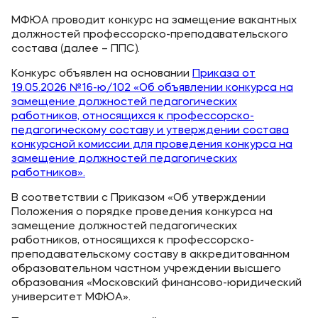
Карьера
МФЮА проводит конкурс на замещение вакантных
Институт дополнительного образования
должностей профессорско-преподавательского
состава (далее – ППС).
Уровни образования
Конкурс объявлен на основании
Приказа от
19.05.2026 №16-ю/102 «Об объявлении конкурса на
Среднее профессиональное образование
замещение должностей педагогических
работников, относящихся к профессорско-
Высшее образование
педагогическому составу и утверждении состава
конкурсной комиссии для проведения конкурса на
Дополнительное образование
замещение должностей педагогических
работников».
Медиа
В соответствии с Приказом «Об утверждении
Положения о порядке проведения конкурса на
Объявления
замещение должностей педагогических
Новости вуза
работников, относящихся к профессорско-
преподавательскому составу в аккредитованном
образовательном частном учреждении высшего
Контакты
образования «Московский финансово-юридический
университет МФЮА».
Банковские реквизиты