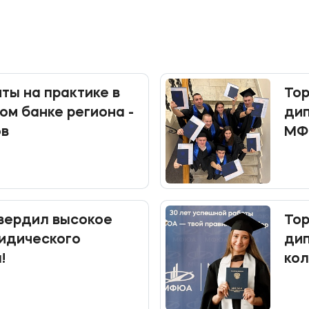
ты на практике в
Тор
ом банке региона -
дип
ов
МФ
ердил высокое
Тор
идического
ди
!
ко
МФ