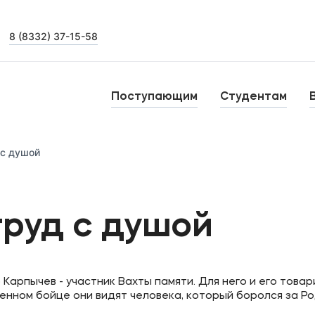
8 (8332) 37-15-58
Выпускникам
Карьера
О
Поступающим
Студентам
Институт дополнительного образования
Н
 с душой
Уровни образования
тства
Среднее профессиональное образование
Б
труд с душой
Высшее образование
К
Дополнительное образование
арпычев - участник Вахты памяти. Для него и его това
енном бойце они видят человека, который боролся за Ро