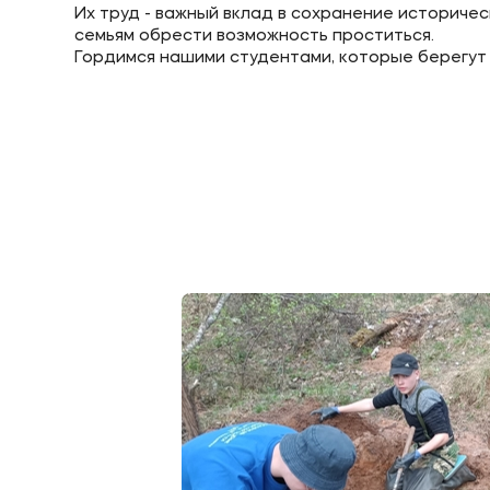
Их труд - важный вклад в сохранение историче
семьям обрести возможность проститься.
Гордимся нашими студентами, которые берегут
Приемная комиссия
Полезн
+7 (8332) 37-53-22
Об образ
+7 (8332) 37-47-04
+7 (8332) 37-47-07
Банковск