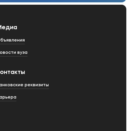
Медиа
бъявления
овости вуза
Контакты
анковские реквизиты
арьера