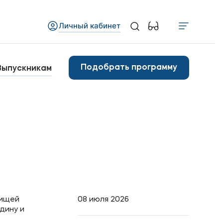
Личный кабинет
Медиа
бъявления
Подобрать программу
Выпускникам
овости вуза
Контакты
анковские реквизиты
арьера
рищей
08 июля 2026
дину и