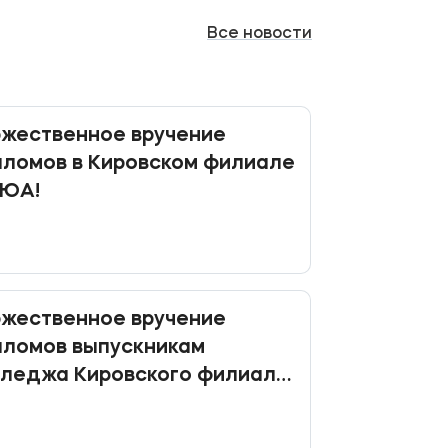
Все
новости
жественное вручение
ломов в Кировском филиале
ЮА!
жественное вручение
пломов выпускникам
лледжа Кировского филиала
ЮА