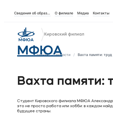
Сведения об образовательной организации
О филиале
Медиа
Контакты
Об университете
Лицензии и документы
Кировский филиал
Сведения об образовательной организации
МФЮА
Абитуриенту
Главная
Новости
Вахта памяти: труд
Кабинет-музей Я.Прозорова и истории мецена
Наука
Вахта памяти: 
Поступающим
Студент Кировского филиала МФЮА Александр К
Студентам
это не просто работа или хобби: в каждом найд
будущее страны.